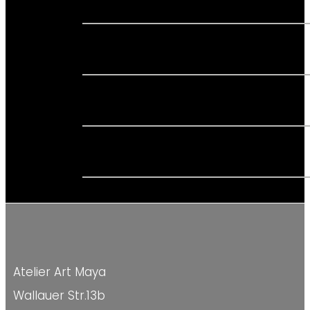
Atelier Art Maya
Wallauer Str.13b